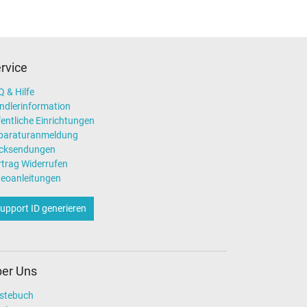
rvice
 & Hilfe
ndlerinformation
entliche Einrichtungen
paraturanmeldung
cksendungen
rtrag Widerrufen
deoanleitungen
upport ID generieren
er Uns
stebuch