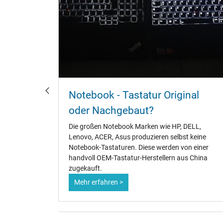
und
Notebook - Tastatur Original
oder Nachgebaut?
ks geht,
Die großen Notebook Marken wie HP, DELL,
 mit zu
Lenovo, ACER, Asus produzieren selbst keine
eiten. Die
Notebook-Tastaturen. Diese werden von einer
 an der
handvoll OEM-Tastatur-Herstellern aus China
zugekauft.
Mehr erfahren >