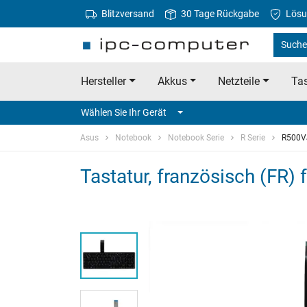
Blitzversand
30 Tage Rückgabe
Lösu
Suche
Hersteller
Akkus
Netzteile
Tas
Wählen Sie Ihr Gerät
Asus
Notebook
Notebook Serie
R Serie
R500V
Tastatur, französisch (FR)