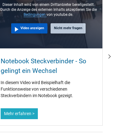
Dieser Inhalt wird von einem Drittanbieter bereitgestellt.
Durch die Anzeige des externen Inhalts akzeptieren Sie die
Bedingungen
von youtube.de.
Video anzeigen
Nicht mehr fragen
Kann i
Notebook Steckverbinder - So
einzel
gelingt ein Wechsel
Es vergeht
In diesem Video wird Beispielhaft die
uns anfräg
Funktionsweise von verschiedenen
oder auch 
Steckverbindern im Notebook gezeigt.
verkaufen
Mehr erfahren >
Mehr erf