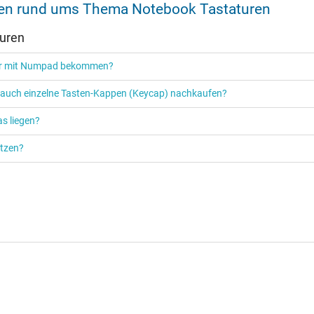
onen rund ums Thema Notebook Tastaturen
turen
tur mit Numpad bekommen?
r auch einzelne Tasten-Kappen (Keycap) nachkaufen?
s liegen?
ützen?