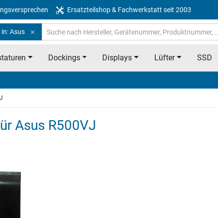
ngsversprechen
Ersatzteilshop & Fachwerkstatt seit 2003
 in: Asus
taturen
Dockings
Displays
Lüfter
SSD
J
 für Asus R500VJ