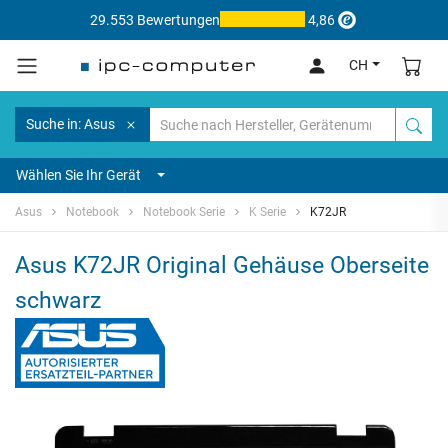
29.553 Bewertungen
4,86
CH
Suche in: Asus
Wählen Sie Ihr Gerät
Asus
Notebook
Notebook Serie
K Serie
K72JR
Asus K72JR Original Gehäuse Oberseite
schwarz