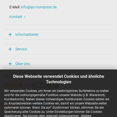
E-Mail:
info@ipc-computer.de
Kontakt
Informationen
Service
Über Uns
Diese Webseite verwendet Cookies und ähnliche
Unsere Versandarten
Technologien
Wir verwenden Cookies, um Ihnen ein bestmögliches Surferlebnis zu bieten
und für die ordnungsgemäße Funktion unserer Website (z.B. Warenkorb,
Unsere Zahlarten
Kundenkonto). Neben diesen notwendigen funktionalen Cookies setzen wir
zu Anaylsezwecken weitere Cookies ein, damit wir unsere Webseite weiter
optimieren können. Wenn Sie auf "Zustimmen" klicken, stimmen Sie der
Speicherung aller Cookies zu. Unter Einstellungen können Sie Cookies
deaktivieren. Sie können dem jederzeit widersprechen.
Weitere