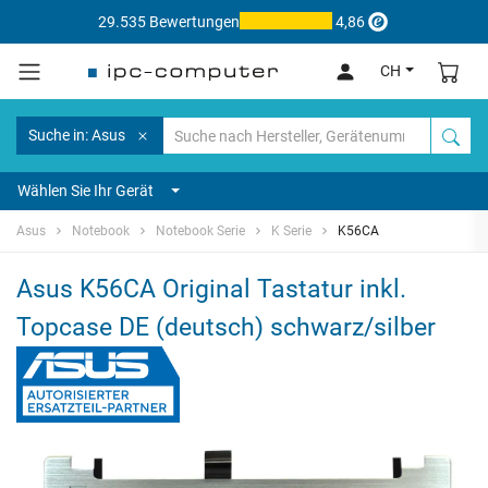
29.535 Bewertungen
4,86
CH
Suche in: Asus
Wählen Sie Ihr Gerät
Asus
Notebook
Notebook Serie
K Serie
K56CA
Asus K56CA Original Tastatur inkl.
Topcase DE (deutsch) schwarz/silber