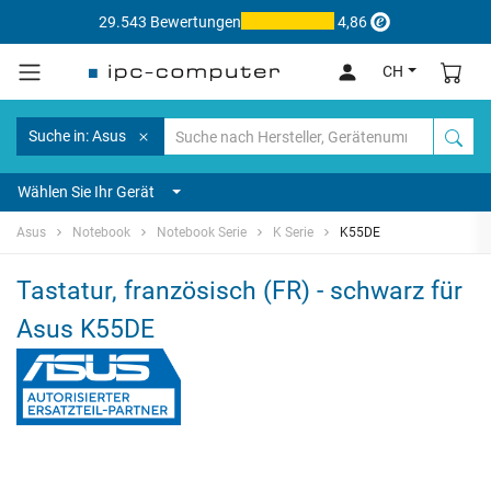
29.543 Bewertungen
4,86
CH
Suche in: Asus
Wählen Sie Ihr Gerät
Asus
Notebook
Notebook Serie
K Serie
K55DE
Tastatur, französisch (FR) - schwarz für
Asus K55DE