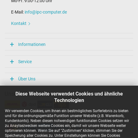
Mo-Fr: 9:00-12:00 Uhr
E-Mail:
info@ipc-computer.de
Kontakt
Informationen
Service
Über Uns
Diese Webseite verwendet Cookies und ähnliche
Unsere Versandarten
Technologien
Wir verwenden Cookies, um Ihnen ein bestmögliches Surferlebnis zu bieten
und für die ordnungsgemäße Funktion unserer Website (z.B. Warenkorb,
Unsere Zahlarten
Kundenkonto). Neben diesen notwendigen funktionalen Cookies setzen wir
zu Anaylsezwecken weitere Cookies ein, damit wir unsere Webseite weiter
optimieren können. Wenn Sie auf "Zustimmen" klicken, stimmen Sie der
Speicherung aller Cookies zu. Unter Einstellungen können Sie Cookies