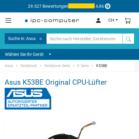
29.527 Bewertungen
4,86
CH
Suche in: Asus
Wählen Sie Ihr Gerät
Asus
Notebook
Notebook Serie
K Serie
K53BE
Asus K53BE Original CPU-Lüfter