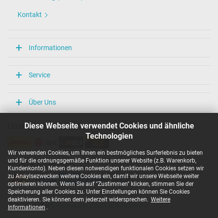
Kontakt
Informationen
Service
Über Uns
Diese Webseite verwendet Cookies und ähnliche
Unsere Versandarten
Technologien
Wir verwenden Cookies, um Ihnen ein bestmögliches Surferlebnis zu bieten
und für die ordnungsgemäße Funktion unserer Website (z.B. Warenkorb,
Unsere Zahlarten
Kundenkonto). Neben diesen notwendigen funktionalen Cookies setzen wir
zu Anaylsezwecken weitere Cookies ein, damit wir unsere Webseite weiter
optimieren können. Wenn Sie auf "Zustimmen" klicken, stimmen Sie der
Speicherung aller Cookies zu. Unter Einstellungen können Sie Cookies
deaktivieren. Sie können dem jederzeit widersprechen.
Weitere
Copyright ©
IPC-Computer Deutschland GmbH
Informationen
.