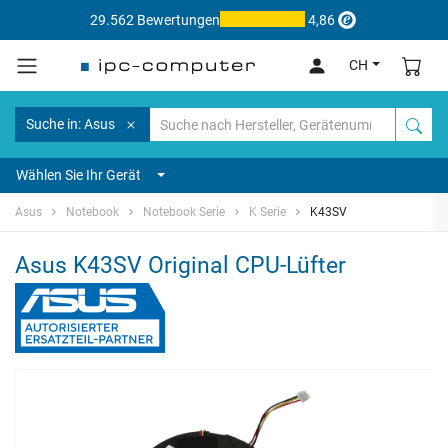
29.562 Bewertungen
4,86
CH
Suche in: Asus
Wählen Sie Ihr Gerät
Asus
Notebook
Notebook Serie
K Serie
K43SV
Asus K43SV Original CPU-Lüfter