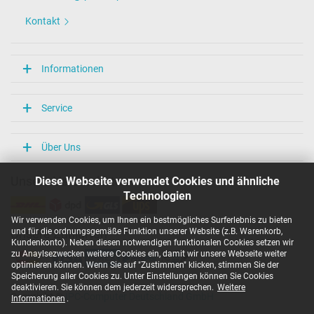
Kontakt
Informationen
Service
Über Uns
Diese Webseite verwendet Cookies und ähnliche
Unsere Versandarten
Technologien
Wir verwenden Cookies, um Ihnen ein bestmögliches Surferlebnis zu bieten
und für die ordnungsgemäße Funktion unserer Website (z.B. Warenkorb,
Unsere Zahlarten
Kundenkonto). Neben diesen notwendigen funktionalen Cookies setzen wir
zu Anaylsezwecken weitere Cookies ein, damit wir unsere Webseite weiter
optimieren können. Wenn Sie auf "Zustimmen" klicken, stimmen Sie der
Speicherung aller Cookies zu. Unter Einstellungen können Sie Cookies
deaktivieren. Sie können dem jederzeit widersprechen.
Weitere
Copyright ©
IPC-Computer Deutschland GmbH
Informationen
.