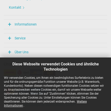
Kontakt
Informationen
Service
Über Uns
Diese Webseite verwendet Cookies und ähnliche
Unsere Versandarten
Technologien
Wir verwenden Cookies, um Ihnen ein bestmögliches Surferlebnis zu bieten
und für die ordnungsgemäße Funktion unserer Website (z.B. Warenkorb,
Unsere Zahlarten
Kundenkonto). Neben diesen notwendigen funktionalen Cookies setzen wir
zu Anaylsezwecken weitere Cookies ein, damit wir unsere Webseite weiter
optimieren können. Wenn Sie auf "Zustimmen" klicken, stimmen Sie der
Speicherung aller Cookies zu. Unter Einstellungen können Sie Cookies
deaktivieren. Sie können dem jederzeit widersprechen.
Weitere
Copyright ©
IPC-Computer Deutschland GmbH
Informationen
.