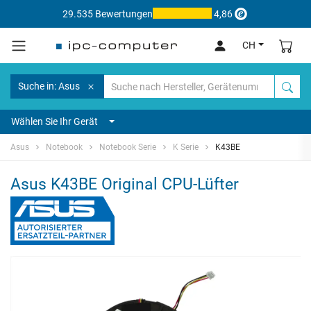
29.535 Bewertungen
4,86
CH
Suche in: Asus
Wählen Sie Ihr Gerät
Asus
Notebook
Notebook Serie
K Serie
K43BE
Asus K43BE Original CPU-Lüfter