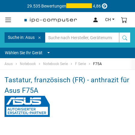
29.535 Bewertungen
4,86
CH
Suche in: Asus
Wählen Sie Ihr Gerät
Asus
Notebook
Notebook Serie
F Serie
F75A
Tastatur, französisch (FR) - anthrazit für
Asus F75A