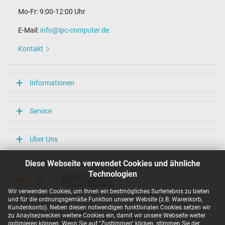
Mo-Fr: 9:00-12:00 Uhr
E-Mail:
info@ipc-computer.de
Kontakt
Informationen
Service
Über Uns
Diese Webseite verwendet Cookies und ähnliche
Unsere Versandarten
Technologien
Wir verwenden Cookies, um Ihnen ein bestmögliches Surferlebnis zu bieten
und für die ordnungsgemäße Funktion unserer Website (z.B. Warenkorb,
Unsere Zahlarten
Kundenkonto). Neben diesen notwendigen funktionalen Cookies setzen wir
zu Anaylsezwecken weitere Cookies ein, damit wir unsere Webseite weiter
optimieren können. Wenn Sie auf "Zustimmen" klicken, stimmen Sie der