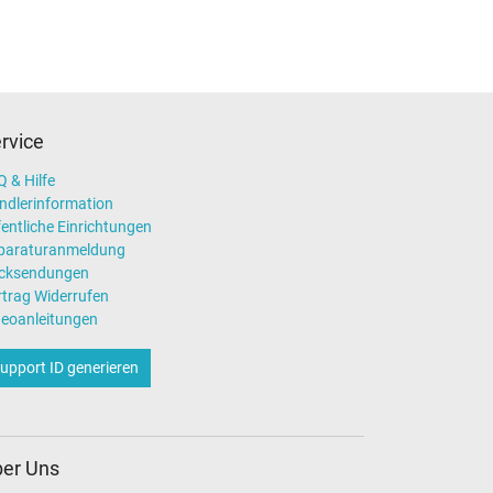
rvice
 & Hilfe
ndlerinformation
entliche Einrichtungen
paraturanmeldung
cksendungen
rtrag Widerrufen
deoanleitungen
upport ID generieren
er Uns