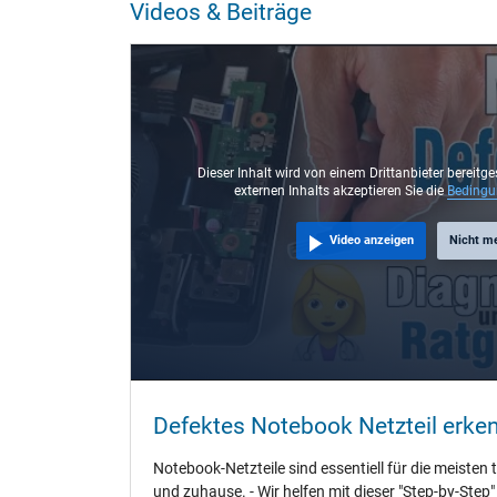
Videos & Beiträge
Steckertyp / -form
Steckerlänge (mm)
Steckerdurchmesser außen / innen
Stift im Stecker
Länge Anschlusskabel (m) (ca.)
Dieser Inhalt wird von einem Drittanbieter bereitge
externen Inhalts akzeptieren Sie die
Beding
Maße
Video anzeigen
Nicht m
Länge / Breite / Höhe
Weitere Daten
Überlast-, kurzschluss- und überhitzungsgeschützt
Prüfsiegel
Defektes Notebook Netzteil erke
Notebook-Netzteile sind essentiell für die meisten 
und zuhause. - Wir helfen mit dieser "Step-by-Step