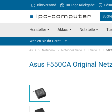
Blitzversand
30 Tage Rückgabe
Lösu
Suche
Hersteller
Akkus
Netzteile
Tas
Wählen Sie Ihr Gerät
Asus
Notebook
Notebook Serie
F Serie
F550C
Asus F550CA Original Netz