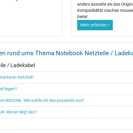
SEC
anders aussehe als das Origin
Singapore Safety Mark
Kompatibilität machen müssen 
TÜV Argentina Certificado
bietet.
TÜV Geprüfte Sicherheit
Mehr erfahren >
TÜV Süd
UKCA
UL Listed
Ukraine Safety
nen rund ums Thema Notebook Netzteile / Ladek
le / Ladekabel
tärkeren Netzteil?
Netzteil
il liegen?
Notebook / Laptop
re Netzteile. Wie wähle ich das passende aus?
il. Woran liegt das?