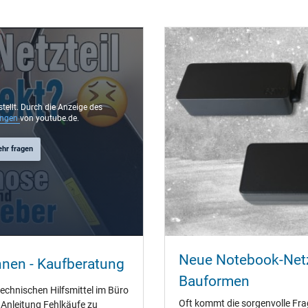
rund / 90° abgewinkelt
11,0 mm
5,5 mm / 2,5 mm
Nein
2.25 m
stellt. Durch die Anzeige des
ungen
von youtube.de.
ehr fragen
75 mm / 28 mm / 75 mm
Ja
CCC
Neue Notebook-Netz
CE
nnen - Kaufberatung
EAC
Bauformen
IRAM
technischen Hilfsmittel im Büro
PSE
Oft kommt die sorgenvolle Fra
" Anleitung Fehlkäufe zu