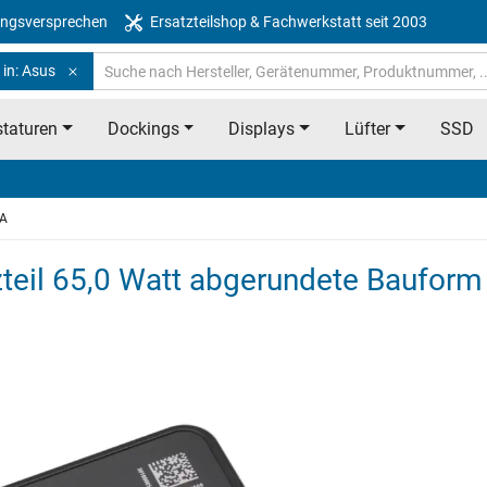
ngsversprechen
Ersatzteilshop & Fachwerkstatt seit 2003
 in: Asus
taturen
Dockings
Displays
Lüfter
SSD
A
teil 65,0 Watt abgerundete Bauform