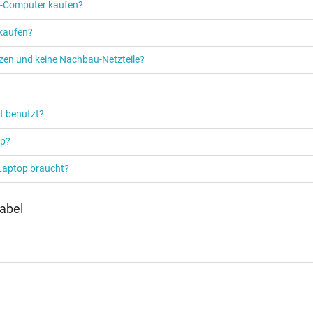
PC‑Computer kaufen?
 kaufen?
etzen und keine Nachbau-Netzteile?
t benutzt?
op?
 Laptop braucht?
abel