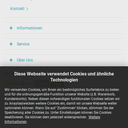
Kontakt
Informationen
Service
Über Uns
Diese Webseite verwendet Cookies und ähnliche
Unsere Versandarten
Technologien
Wir verwenden Cookies, um Ihnen ein bestmögliches Surferlebnis zu bieten
und für die ordnungsgemäße Funktion unserer Website (z.B. Warenkorb,
Unsere Zahlarten
Kundenkonto). Neben diesen notwendigen funktionalen Cookies setzen wir
zu Anaylsezwecken weitere Cookies ein, damit wir unsere Webseite weiter
optimieren können. Wenn Sie auf "Zustimmen" klicken, stimmen Sie der
Speicherung aller Cookies zu. Unter Einstellungen können Sie Cookies
deaktivieren. Sie können dem jederzeit widersprechen.
Weitere
Copyright ©
IPC-Computer Deutschland GmbH
Informationen
.