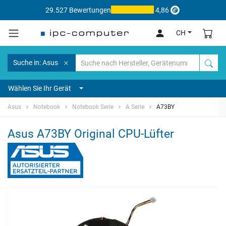
29.527 Bewertungen
4,86
CH
Suche in: Asus
Wählen Sie Ihr Gerät
Asus
Notebook
Notebook Serie
A Serie
A73BY
Asus A73BY Original CPU-Lüfter