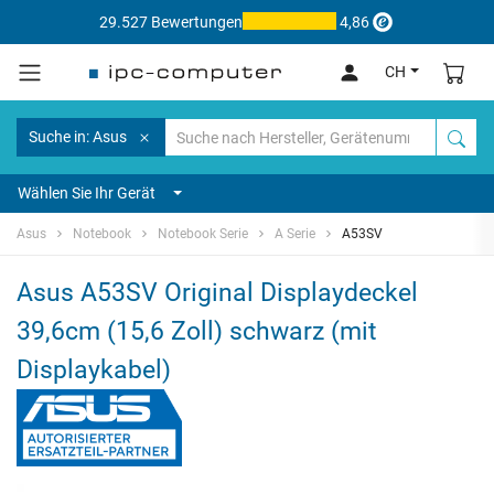
29.527 Bewertungen
4,86
CH
Suche in: Asus
Wählen Sie Ihr Gerät
Asus
Notebook
Notebook Serie
A Serie
A53SV
Asus A53SV Original Displaydeckel
39,6cm (15,6 Zoll) schwarz (mit
Displaykabel)