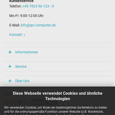
Kundenservice
Länge Anschlusskabel (m) (ca.)
Telefon:
+49 7823 96 123 - 0
1.75 m
Mo-Fr: 9:00-12:00 Uhr
Maße
E-Mail:
info@ipc-computer.de
Länge / Breite / Höhe
65 mm / 65 mm / 29 mm
Kontakt
Weitere Daten
Überlast-, kurzschluss- und überhitzungsgeschützt
Informationen
Ja
Prüfsiegel
CCC
Service
CE
NOM NYCE
PSE
Über Uns
Singapore Safety Mark
TÜV Argentina Certificado
Diese Webseite verwendet Cookies und ähnliche
Unsere Versandarten
TÜV Geprüfte Sicherheit
UL Listed
Technologien
Kategorisierung
Wir verwenden Cookies, um Ihnen ein bestmögliches Surferlebnis zu bieten
und für die ordnungsgemäße Funktion unserer Website (z.B. Warenkorb,
Unsere Zahlarten