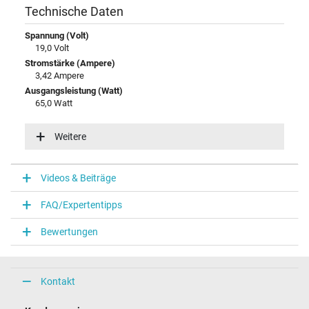
Technische Daten
Spannung (Volt)
19,0 Volt
Stromstärke (Ampere)
3,42 Ampere
Ausgangsleistung (Watt)
65,0 Watt
Eingangsspannung
100-240V / 50-60Hz
Weitere
Energieeffizienz
VI
Videos & Beiträge
Notebook Stecker
FAQ/Expertentipps
Steckertyp / -form
rund / 90° abgewinkelt
Bewertungen
Steckerlänge (mm)
10,0 mm
Steckerdurchmesser außen / innen
4,5 mm / 2,9 mm
Kontakt
Stift im Stecker
Ja