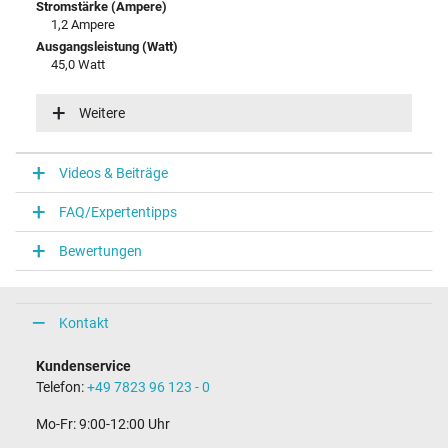
Stromstärke (Ampere)
1,2 Ampere
Ausgangsleistung (Watt)
45,0 Watt
Zusätzliche Ausgangsleistung
15V / 3A / 45,0W
Weitere
20V / 2,25A / 45,0W
5V / 3A / 15,0W
9V / 3A / 27,0W
Videos & Beiträge
Eingangsspannung
100-240V / 50-60Hz
FAQ/Expertentipps
Energieeffizienz
VI
Bewertungen
Notebook Stecker
Steckertyp / -form
Kontakt
USB-C / 180° gerade
Steckerlänge (mm)
Kundenservice
7,0 mm
Telefon:
+49 7823 96 123 - 0
Länge Anschlusskabel (m) (ca.)
185.00 m
Mo-Fr: 9:00-12:00 Uhr