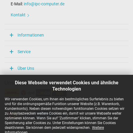
Maße
E-Mail:
info@ipc-computer.de
Länge / Breite / Höhe
Kontakt
59 mm / 59 mm / 29 mm
Weitere Daten
Informationen
Prüfsiegel
CCC
CE
Service
EAC
NOM NYCE
PSE
Über Uns
TÜV Argentina Certificado
TÜV Geprüfte Sicherheit
UKCA
Diese Webseite verwendet Cookies und ähnliche
Unsere Versandarten
UL Listed
Technologien
Ukraine Safety
Wir verwenden Cookies, um Ihnen ein bestmögliches Surferlebnis zu bieten
Weiter Informationen zum Laden Ihres Notebooks mit einem USB-
und für die ordnungsgemäße Funktion unserer Website (z.B. Warenkorb,
Unsere Zahlarten
C Ladekabel können Sie in unserem
Blogbeitrag
nachlesen. Bei
Kundenkonto). Neben diesen notwendigen funktionalen Cookies setzen wir
weiteren Fragen im Bezug auf USB-C Ladekabel oder anderen
zu Anaylsezwecken weitere Cookies ein, damit wir unsere Webseite weiter
Themen besuchen Sie gerne unsere
Notebook FAQ – Häufig
optimieren können. Wenn Sie auf "Zustimmen" klicken, stimmen Sie der
gestellte Fragen
oder werfen Sie einen Blick in die Vielzahl unserer
Speicherung aller Cookies zu. Unter Einstellungen können Sie Cookies
verschiedenen Themen in unserem eigenen
IPC-Blog
.
deaktivieren. Sie können dem jederzeit widersprechen.
Weitere
Copyright ©
IPC-Computer Deutschland GmbH
Informationen
.