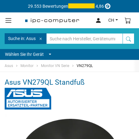
29.553 Bewertungen
4,86
CH
Suche in: Asus
Wählen Sie Ihr Gerät
Asus
Monitor
Monitor VN Serie
VN279QL
Asus VN279QL Standfuß