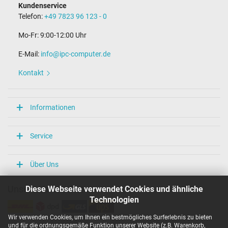
Kundenservice
Telefon:
+49 7823 96 123 - 0
Mo-Fr: 9:00-12:00 Uhr
E-Mail:
info@ipc-computer.de
Kontakt
Informationen
Service
Über Uns
Diese Webseite verwendet Cookies und ähnliche
Unsere Versandarten
Technologien
Wir verwenden Cookies, um Ihnen ein bestmögliches Surferlebnis zu bieten
und für die ordnungsgemäße Funktion unserer Website (z.B. Warenkorb,
Unsere Zahlarten