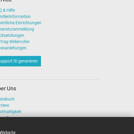
 & Hilfe
ndlerinformation
entliche Einrichtungen
paraturanmeldung
cksendungen
rtrag Widerrufen
deoanleitungen
upport ID generieren
er Uns
stebuch
riere
chhaltigkeit
ser Team
 Website