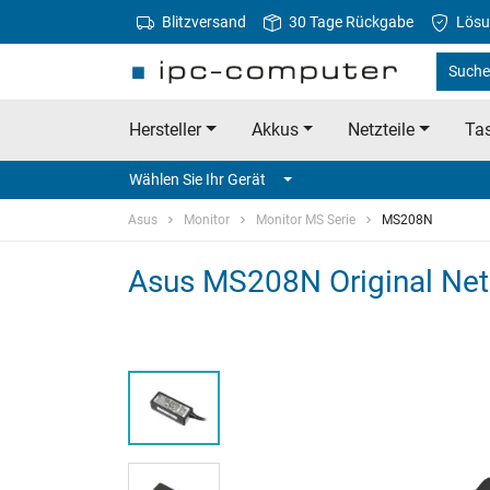
Blitzversand
30 Tage Rückgabe
Lösu
Suche
Hersteller
Akkus
Netzteile
Tas
Wählen Sie Ihr Gerät
Asus
Monitor
Monitor MS Serie
MS208N
Asus MS208N Original Netz