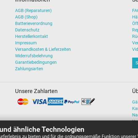
AGB (Reparaturen)
FAQ
AGB (Shop)
Hä
Batterieverordnung
Öff
Datenschutz
Re
Herstellerkontakt
Rü
Impressum
Ve
Versandkosten & Lieferzeiten
Vi
Widerrufsbelehrung
Garantiebedingungen
S
Zahlungsarten
Unsere Zahlarten
Üb
Gä
Kar
Na
Un
und ähnliche Technologien
rferlebnis zu bieten und für die ordnungsgemäße Funktion unserer