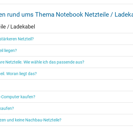
nen rund ums Thema Notebook Netzteile / Ladek
Ja
le / Ladekabel
CCC
EAC
tärkeren Netzteil?
NOM NYCE
PSE
il liegen?
Singapore Safety Mark
TÜV Argentina Certificado
re Netzteile. Wie wähle ich das passende aus?
TÜV Geprüfte Sicherheit
UKCA
il. Woran liegt das?
UL Listed
UL Nachhaltigkeit
Ukraine Safety
PC‑Computer kaufen?
 kaufen?
etzen und keine Nachbau-Netzteile?
Netzteil