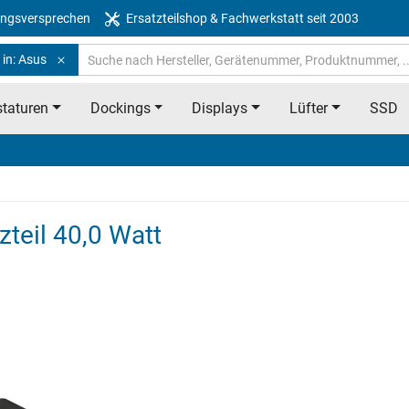
ngsversprechen
Ersatzteilshop & Fachwerkstatt seit 2003
 in: Asus
taturen
Dockings
Displays
Lüfter
SSD
teil 40,0 Watt