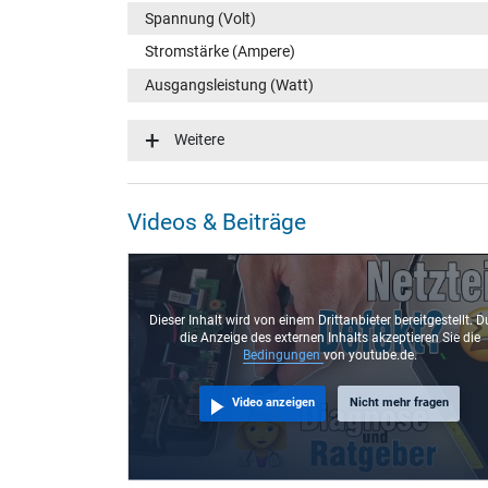
Spannung (Volt)
Stromstärke (Ampere)
Ausgangsleistung (Watt)
Eingangsspannung
Weitere
Energieeffizienz
Notebook Stecker
Videos & Beiträge
Steckertyp / -form
Steckerlänge (mm)
Steckerdurchmesser außen / innen
Dieser Inhalt wird von einem Drittanbieter bereitgestellt. D
die Anzeige des externen Inhalts akzeptieren Sie die
Stift im Stecker
Bedingungen
von youtube.de.
Länge Anschlusskabel (m) (ca.)
Video anzeigen
Nicht mehr fragen
Maße
Länge / Breite / Höhe