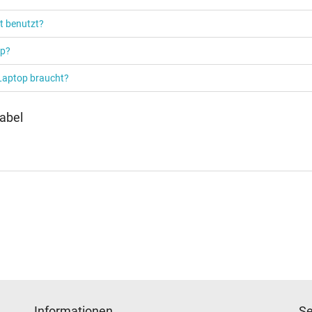
Notebook / Laptop
t benutzt?
op?
 Laptop braucht?
abel
Informationen
Se