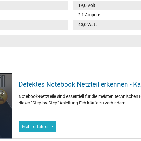
19,0 Volt
2,1 Ampere
40,0 Watt
100-240V / 50-60Hz
VI
rund / –
11,0 mm
Defektes Notebook Netzteil erkennen - K
5,5 mm / 2,5 mm
urch
Notebook-Netzteile sind essentiell für die meisten technischen H
Nein
dieser "Step-by-Step" Anleitung Fehlkäufe zu verhindern.
1.75 m
Mehr erfahren >
86 mm / 36 mm / 27 mm