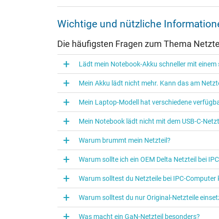
Weitere Daten
Wichtige und nützliche Informatio
Überlast-, kurzschluss- und überhitzungsgeschützt
Die häufigsten Fragen zum Thema Netztei
Prüfsiegel
Lädt mein Notebook-Akku schneller mit einem s
Mein Akku lädt nicht mehr. Kann das am Netzte
Mein Laptop-Modell hat verschiedene verfügba
Mein Notebook lädt nicht mit dem USB-C-Netzte
Warum brummt mein Netzteil?
Warum sollte ich ein OEM Delta Netzteil bei I
Warum solltest du Netzteile bei IPC‑Computer
Kategorisierung
Warum solltest du nur Original-Netzteile eins
Kategorie
Was macht ein GaN-Netzteil besonders?