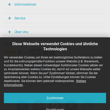
Informationen
Service
Über Uns
Diese Webseite verwendet Cookies und ähnliche
Unsere Versandarten
Technologien
Wir verwenden Cookies, um Ihnen ein bestmögliches Surferlebnis zu bieten
und für die ordnungsgemäße Funktion unserer Website (z.B. Warenkorb,
Unsere Zahlarten
Kundenkonto). Neben diesen notwendigen funktionalen Cookies setzen wir
zu Anaylsezwecken weitere Cookies ein, damit wir unsere Webseite weiter
optimieren können. Wenn Sie auf "Zustimmen" klicken, stimmen Sie der
Speicherung aller Cookies zu. Unter Einstellungen können Sie Cookies
deaktivieren. Sie können dem jederzeit widersprechen.
Weitere
Copyright ©
IPC-Computer Deutschland GmbH
Informationen
.
Alle Preise inkl. gesetzl. MwSt. zzgl. Versandkosten
Zustimmen
Einstellungen