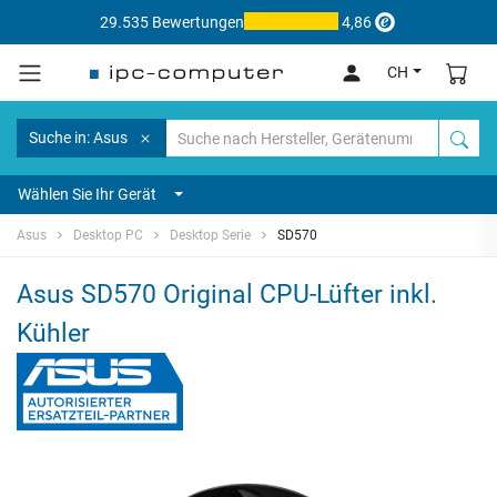
29.535 Bewertungen
4,86
CH
Suche in: Asus
Wählen Sie Ihr Gerät
Asus
Desktop PC
Desktop Serie
SD570
Asus SD570 Original CPU-Lüfter inkl.
Kühler