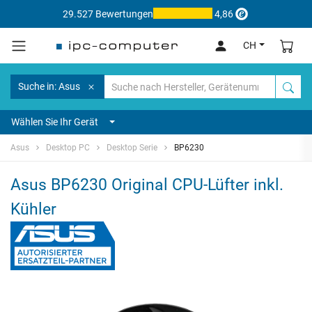
29.527 Bewertungen
4,86
CH
Suche in: Asus
Wählen Sie Ihr Gerät
Asus
Desktop PC
Desktop Serie
BP6230
Asus BP6230 Original CPU-Lüfter inkl.
Kühler