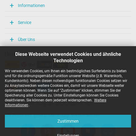
Informationen
Service
Über Uns
Diese Webseite verwendet Cookies und ähnliche
Unsere Versandarten
Technologien
Wir verwenden Cookies, um Ihnen ein bestmögliches Surferlebnis zu bieten
und für die ordnungsgemäße Funktion unserer Website (z.B. Warenkorb,
Unsere Zahlarten
Kundenkonto). Neben diesen notwendigen funktionalen Cookies setzen wir
zu Anaylsezwecken weitere Cookies ein, damit wir unsere Webseite weiter
optimieren können. Wenn Sie auf "Zustimmen" klicken, stimmen Sie der
Speicherung aller Cookies zu. Unter Einstellungen können Sie Cookies
deaktivieren. Sie können dem jederzeit widersprechen.
Weitere
Copyright ©
IPC-Computer Deutschland GmbH
Informationen
.
Alle Preise inkl. gesetzl. MwSt. zzgl. Versandkosten
Zustimmen
Einstellungen