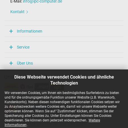
E-Mail:
info@ipc-computer.de
Kontakt
Informationen
Service
Über Uns
Diese Webseite verwendet Cookies und ähnliche
Unsere Versandarten
Technologien
Wir verwenden Cookies, um Ihnen ein bestmögliches Surferlebnis zu bieten
und für die ordnungsgemäße Funktion unserer Website (z.B. Warenkorb,
Unsere Zahlarten
Kundenkonto). Neben diesen notwendigen funktionalen Cookies setzen wir
zu Anaylsezwecken weitere Cookies ein, damit wir unsere Webseite weiter
optimieren können. Wenn Sie auf "Zustimmen" klicken, stimmen Sie der
Speicherung aller Cookies zu. Unter Einstellungen können Sie Cookies
deaktivieren. Sie können dem jederzeit widersprechen.
Weitere
Copyright ©
IPC-Computer Deutschland GmbH
Informationen
.