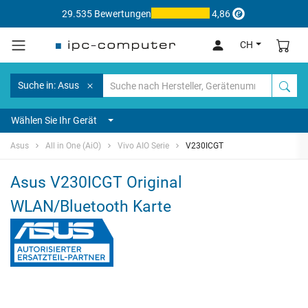
29.535 Bewertungen
4,86
CH
Suche in: Asus
Wählen Sie Ihr Gerät
Asus
All in One (AiO)
Vivo AIO Serie
V230ICGT
Asus V230ICGT Original
WLAN/Bluetooth Karte