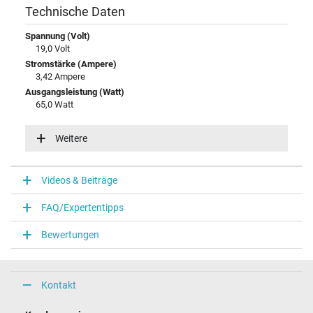
Technische Daten
Spannung (Volt)
19,0 Volt
Stromstärke (Ampere)
3,42 Ampere
Ausgangsleistung (Watt)
65,0 Watt
Eingangsspannung
100-240V / 50-60Hz
Weitere
Energieeffizienz
VI
Videos & Beiträge
Notebook Stecker
FAQ/Expertentipps
Steckertyp / -form
rund / 90° abgewinkelt
Bewertungen
Steckerlänge (mm)
11,0 mm
Steckerdurchmesser außen / innen
5,5 mm / 2,5 mm
Kontakt
Stift im Stecker
Nein