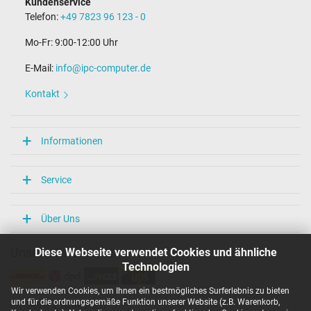
Kundenservice
Länge Anschlusskabel (m) (ca.)
Telefon:
+49 7823 96 123 - 0
2.25 m
Mo-Fr: 9:00-12:00 Uhr
Maße
E-Mail:
info@ipc-computer.de
Länge / Breite / Höhe
75 mm / 28 mm / 75 mm
Kontakt
Weitere Daten
Überlast-, kurzschluss- und überhitzungsgeschützt
Informationen
Ja
Prüfsiegel
CCC
Service
CE
EAC
IRAM
Über Uns
PSE
SEC
Diese Webseite verwendet Cookies und ähnliche
Unsere Versandarten
Singapore Safety Mark
TÜV Argentina Certificado
Technologien
TÜV Geprüfte Sicherheit
TÜV Süd
Wir verwenden Cookies, um Ihnen ein bestmögliches Surferlebnis zu bieten
UKCA
und für die ordnungsgemäße Funktion unserer Website (z.B. Warenkorb,
Unsere Zahlarten