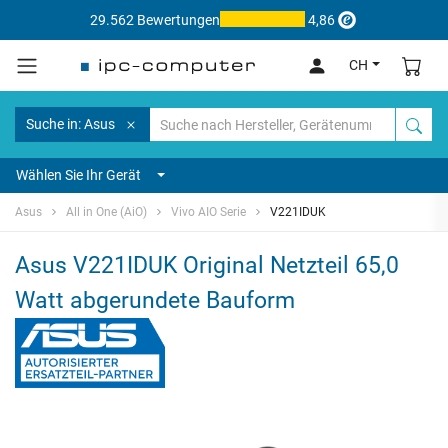
29.562 Bewertungen
4,86
CH
Suche in: Asus
Wählen Sie Ihr Gerät
Asus
All in One (AiO)
Vivo AIO Serie
V221IDUK
Asus V221IDUK Original Netzteil 65,0
Watt abgerundete Bauform