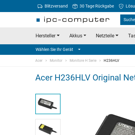
Blitzversand
30 Tage Rückgabe
Lösu
Suche 
Hersteller
Akkus
Netzteile
Tas
Wählen Sie Ihr Gerät
Acer
Monitor
Monitore H Serie
H236HLV
Acer H236HLV Original Net