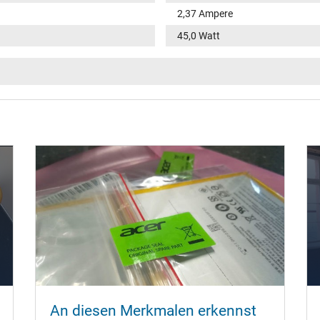
2,37 Ampere
45,0 Watt
100-240V / 50-60Hz
V
rund / –
11,0 mm
5,5 mm / 1,7 mm
Nein
1.45 m
95 mm / 38 mm / 25 mm
An diesen Merkmalen erkennst