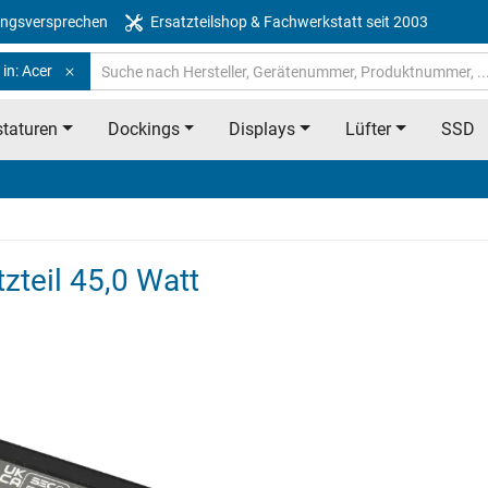
ngsversprechen
Ersatzteilshop & Fachwerkstatt seit 2003
in: Acer
taturen
Dockings
Displays
Lüfter
SSD
zteil 45,0 Watt