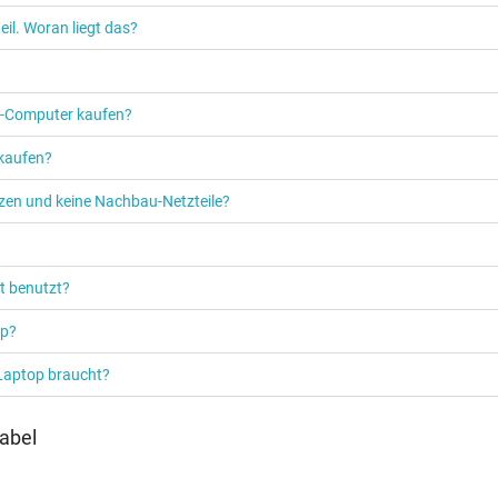
il. Woran liegt das?
PC‑Computer kaufen?
 kaufen?
etzen und keine Nachbau-Netzteile?
t benutzt?
op?
 Laptop braucht?
abel