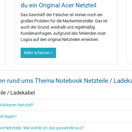
du ein Original Acer Netzteil
Ja
Das Geschäft der Fälscher ist immer noch ein
großes Problem für die Markenhersteller. Das ist
CCC
auch der Grund, weshalb uns regelmäßig
CE
Kundenanfragen, aufgrund des fehlenden Acer
NOM NYCE
Logos auf den original Netzteilen erreichen.
PSE
Singapore Safety Mark
TÜV Argentina Certificado
Mehr erfahren >
TÜV Geprüfte Sicherheit
UL Listed
UL Nachhaltigkeit
nen rund ums Thema Notebook Netzteile / Ladek
le / Ladekabel
tärkeren Netzteil?
Netzteil
Notebook / Laptop
il liegen?
re Netzteile. Wie wähle ich das passende aus?