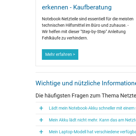
Weitere Daten
erkennen - Kaufberatung
Überlast-, kurzschluss- und überhitzungsgeschützt
ler alle
Notebook-Netzteile sind essentiell für die meisten
sen
Prüfsiegel
technischen Hilfsmittel im Büro und zuhause. -
Wir helfen mit dieser "Step-by-Step" Anleitung
Fehlkäufe zu verhindern.
Mehr erfahren >
Wichtige und nützliche Informatio
Die häufigsten Fragen zum Thema Netztei
Kategorisierung
Lädt mein Notebook-Akku schneller mit einem s
Kategorie
Verwendung
Mein Akku lädt nicht mehr. Kann das am Netzte
Mein Laptop-Modell hat verschiedene verfügba