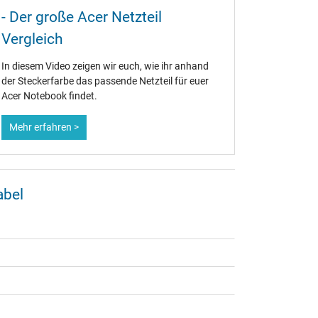
der St
- Der große Acer Netzteil
ACER codier
Vergleich
ACER Netz
farblich.
In diesem Video zeigen wir euch, wie ihr anhand
der Steckerfarbe das passende Netzteil für euer
Acer Notebook findet.
Mehr erfahren >
Mehr erf
abel