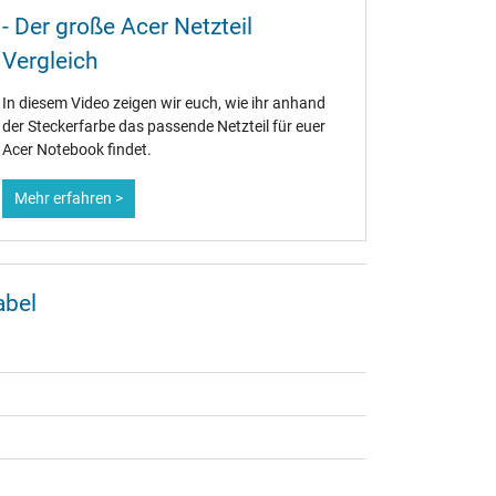
der St
- Der große Acer Netzteil
ACER codier
Vergleich
ACER Netz
farblich.
In diesem Video zeigen wir euch, wie ihr anhand
der Steckerfarbe das passende Netzteil für euer
Acer Notebook findet.
Mehr erfahren >
Mehr erf
abel