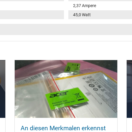
2,37 Ampere
45,0 Watt
100-240V / 50-60Hz
V
rund / –
11,0 mm
5,5 mm / 1,7 mm
Nein
1.45 m
95 mm / 38 mm / 25 mm
An diesen Merkmalen erkennst