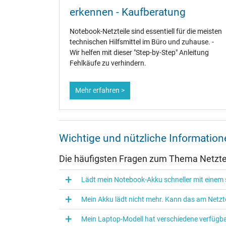
Weitere Daten
erkennen - Kaufberatung
Überlast-, kurzschluss- und überhitzungsgeschützt
ler alle
Notebook-Netzteile sind essentiell für die meisten
sen
Prüfsiegel
technischen Hilfsmittel im Büro und zuhause. -
Wir helfen mit dieser "Step-by-Step" Anleitung
Fehlkäufe zu verhindern.
Mehr erfahren >
Wichtige und nützliche Informatio
Die häufigsten Fragen zum Thema Netztei
Kategorisierung
Lädt mein Notebook-Akku schneller mit einem s
Kategorie
Verwendung
Mein Akku lädt nicht mehr. Kann das am Netzte
Mein Laptop-Modell hat verschiedene verfügba