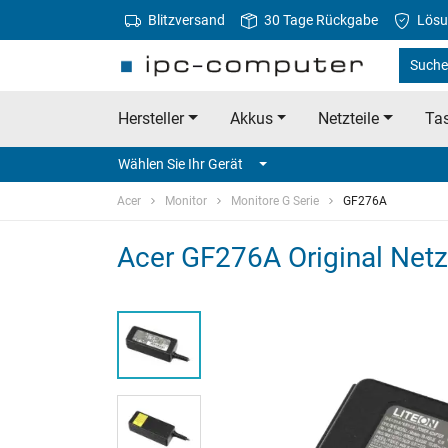
Blitzversand
30 Tage Rückgabe
Lösu
Suche 
Hersteller
Akkus
Netzteile
Tas
Wählen Sie Ihr Gerät
Acer
Monitor
Monitore G Serie
GF276A
Acer GF276A Original Netzt