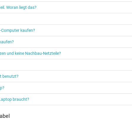
il. Woran liegt das?
PC‑Computer kaufen?
 kaufen?
etzen und keine Nachbau-Netzteile?
t benutzt?
op?
 Laptop braucht?
abel