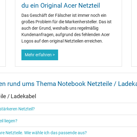
du ein Original Acer Netzteil
Ja
Das Geschäft der Fälscher ist immer noch ein
großes Problem für die Markenhersteller. Das ist
CCC
auch der Grund, weshalb uns regelmäßig
CE
Kundenanfragen, aufgrund des fehlenden Acer
NOM NYCE
Logos auf den original Netzteilen erreichen.
PSE
Singapore Safety Mark
TÜV Argentina Certificado
Mehr erfahren >
TÜV Geprüfte Sicherheit
UL Listed
UL Nachhaltigkeit
nen rund ums Thema Notebook Netzteile / Ladek
le / Ladekabel
tärkeren Netzteil?
Netzteil
Notebook / Laptop
il liegen?
re Netzteile. Wie wähle ich das passende aus?