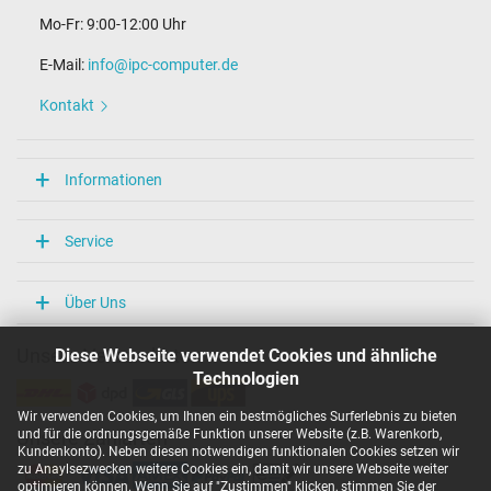
Mo-Fr: 9:00-12:00 Uhr
E-Mail:
info@ipc-computer.de
Kontakt
Informationen
Service
Über Uns
Diese Webseite verwendet Cookies und ähnliche
Unsere Versandarten
Technologien
Wir verwenden Cookies, um Ihnen ein bestmögliches Surferlebnis zu bieten
und für die ordnungsgemäße Funktion unserer Website (z.B. Warenkorb,
Unsere Zahlarten
Kundenkonto). Neben diesen notwendigen funktionalen Cookies setzen wir
zu Anaylsezwecken weitere Cookies ein, damit wir unsere Webseite weiter
optimieren können. Wenn Sie auf "Zustimmen" klicken, stimmen Sie der