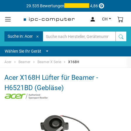
29.535 Bewertungen
4,86
CH
Suche in: Acer
Wählen Sie Ihr Gerät
Acer
Beamer
Beamer X Serie
X168H
Acer X168H Lüfter für Beamer -
H6521BD (Gebläse)