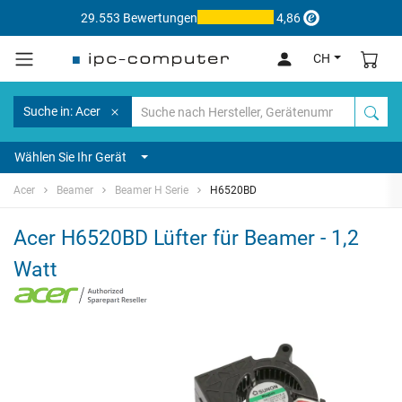
29.553 Bewertungen
4,86
CH
Suche in: Acer
Wählen Sie Ihr Gerät
Acer
Beamer
Beamer H Serie
H6520BD
Acer H6520BD Lüfter für Beamer - 1,2
Watt