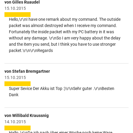
von Gilles Ruaudel
15.10.2015
Hello,\r\nI have one remark about my command. The outside
packet was almost destroyed when I receive my command.
Fortunately the inside packet with my PC battery in it was
without any damage. \r\nSo I am very happy about the delay
and the item you send, but I think you have to use stronger
packet.\r\n\r\nRegards
von Stefan Bremgartner
15.10.2015
Super Sevice Der Akku ist Top :)\r\nSehr guter .\r\nBesten
Dank
von Willibald Kraussnig
14.10.2015
Hallo, \r\nDa ich nach über einer Woche noch keine Ware